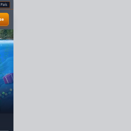
País
se
s