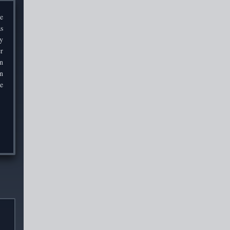
e
s
y
er
n
n
te