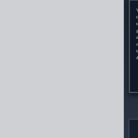
g
t
d