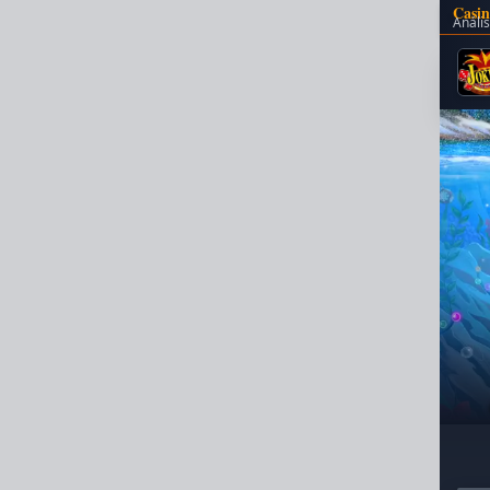
Casin
Análi