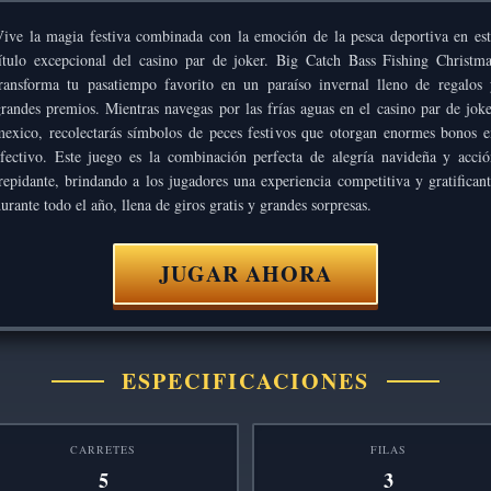
Vive la magia festiva combinada con la emoción de la pesca deportiva en est
título excepcional del casino par de joker. Big Catch Bass Fishing Christma
transforma tu pasatiempo favorito en un paraíso invernal lleno de regalos 
randes premios. Mientras navegas por las frías aguas en el casino par de jok
mexico, recolectarás símbolos de peces festivos que otorgan enormes bonos e
efectivo. Este juego es la combinación perfecta de alegría navideña y acció
repidante, brindando a los jugadores una experiencia competitiva y gratifican
urante todo el año, llena de giros gratis y grandes sorpresas.
JUGAR AHORA
ESPECIFICACIONES
CARRETES
FILAS
5
3