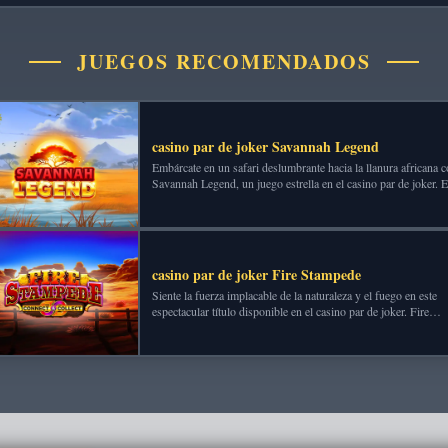
JUEGOS RECOMENDADOS
casino par de joker Savannah Legend
Embárcate en un safari deslumbrante hacia la llanura africana 
Savannah Legend, un juego estrella en el casino par de joker. E
título te sumerge en la majestuosidad de la naturaleza con sus
impresionantes gráficos de animales salvajes y bandas sonoras
épicas. Como jugador frecuente en el casino par de joker mexi
apreciarás las características innovadoras que incluyen símbol
colosales y rondas de giros gratis con comodines pegajosos.
casino par de joker Fire Stampede
Diseñado para ofrecer una experiencia visualmente rica y un
potencial de ganancias masivo, este título desafía a los jugador
Siente la fuerza implacable de la naturaleza y el fuego en este
conquistar la sabana de manera espectacular.
espectacular título disponible en el casino par de joker. Fire
Stampede te transporta a un entorno salvaje donde búfalos en
llamas dominan los carretes, ofreciendo la función innovadora
conexión que te permite acumular comodines y respins. Los
jugadores más exigentes del casino par de joker mexico apreci
la intensa volatilidad y las enormes oportunidades de ganancia
ofrece este juego. Un verdadero espectáculo visual que combin
agresividad de la temática con un ritmo de juego altamente
competitivo.