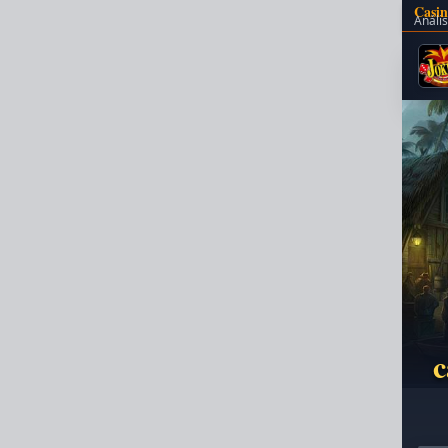
Casin
Análi
c