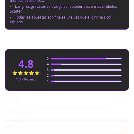
moneda específicos.
Los giros gratuitos se otorgan al obtener tres o más símbolos
Scatter.
Todas las apuestas son finales una vez que el giro ha sido
iniciado.
5
4.8
4
3
⭐⭐⭐⭐⭐
2
1247 Reviews
1
Al***do
2024-03-15
“Me encanta la temática y los premios son muy generosos. ¡Muy
recomendado!”
Ma***ia
2024-03-12