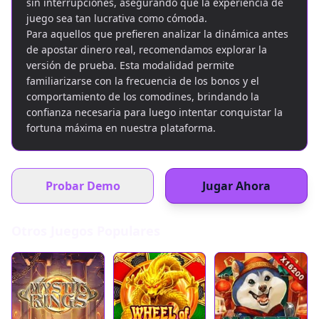
sin interrupciones, asegurando que la experiencia de
juego sea tan lucrativa como cómoda.
Para aquellos que prefieren analizar la dinámica antes
de apostar dinero real, recomendamos explorar la
versión de prueba. Esta modalidad permite
familiarizarse con la frecuencia de los bonos y el
comportamiento de los comodines, brindando la
confianza necesaria para luego intentar conquistar la
fortuna máxima en nuestra plataforma.
Probar Demo
Jugar Ahora
Otros Juegos Populares