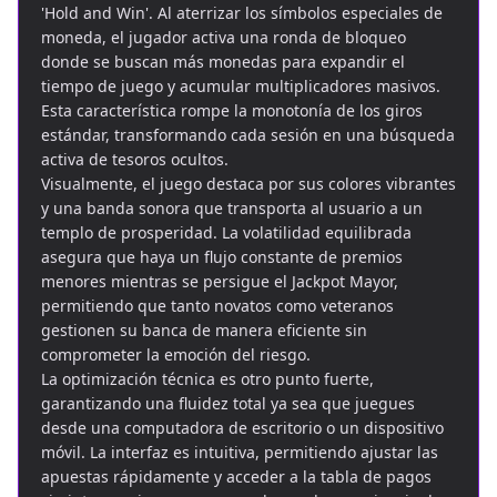
'Hold and Win'. Al aterrizar los símbolos especiales de
moneda, el jugador activa una ronda de bloqueo
donde se buscan más monedas para expandir el
tiempo de juego y acumular multiplicadores masivos.
Esta característica rompe la monotonía de los giros
estándar, transformando cada sesión en una búsqueda
activa de tesoros ocultos.
Visualmente, el juego destaca por sus colores vibrantes
y una banda sonora que transporta al usuario a un
templo de prosperidad. La volatilidad equilibrada
asegura que haya un flujo constante de premios
menores mientras se persigue el Jackpot Mayor,
permitiendo que tanto novatos como veteranos
gestionen su banca de manera eficiente sin
comprometer la emoción del riesgo.
La optimización técnica es otro punto fuerte,
garantizando una fluidez total ya sea que juegues
desde una computadora de escritorio o un dispositivo
móvil. La interfaz es intuitiva, permitiendo ajustar las
apuestas rápidamente y acceder a la tabla de pagos