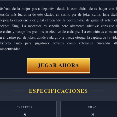
Disfruta de la mejor pesca deportiva desde la comodidad de tu hogar con l
ersión más lucrativa de este clásico en casino par de joker cdmx. Este títu
ejora la experiencia original ofreciendo la oportunidad de ganar el aclama
Jackpot King. La mecánica es sencilla pero altamente adictiva: consigue a
escador y recoge los premios en efectivo de cada pez. La emoción es constan
n el casino par de joker, donde cada giro te puede otorgar la captura de tu vid
Perfecto tanto para jugadores novatos como veteranos buscando alt
ompetitividad.
JUGAR AHORA
ESPECIFICACIONES
CARRETES
FILAS
5
3