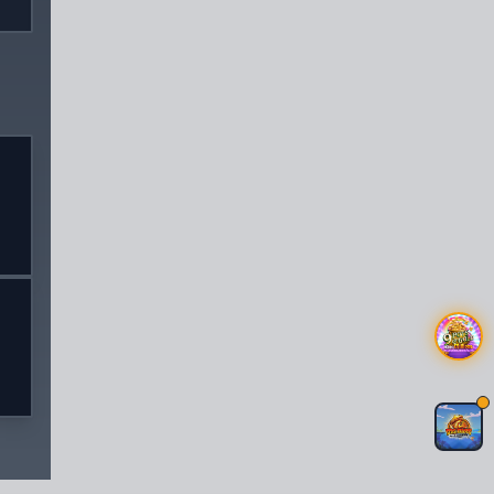
 de
o.
s te
mo.
de
as
tis
cia
ios