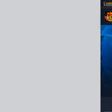
Casin
Análi